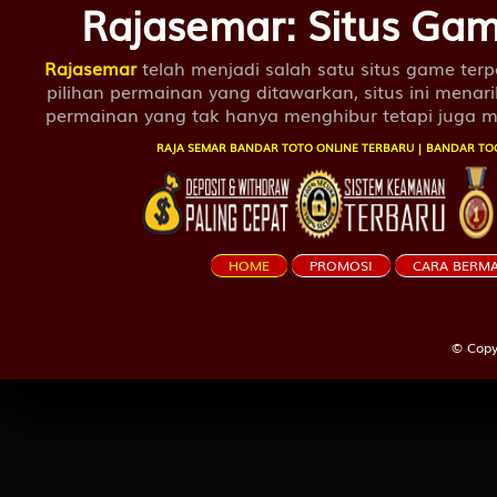
Rajasemar: Situs Gam
Rajasemar
telah menjadi salah satu situs game ter
pilihan permainan yang ditawarkan, situs ini menar
permainan yang tak hanya menghibur tetapi juga m
RAJA SEMAR BANDAR TOTO ONLINE TERBARU | BANDAR TOGEL ONLI
HOME
PROMOSI
CARA BERMA
© Copy